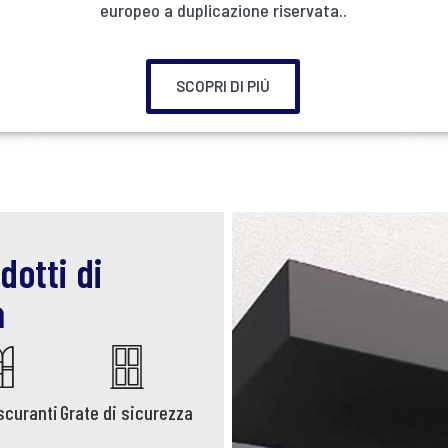
europeo a duplicazione riservata..
SCOPRI DI PIÚ
dotti di
à
scuranti
Grate di sicurezza