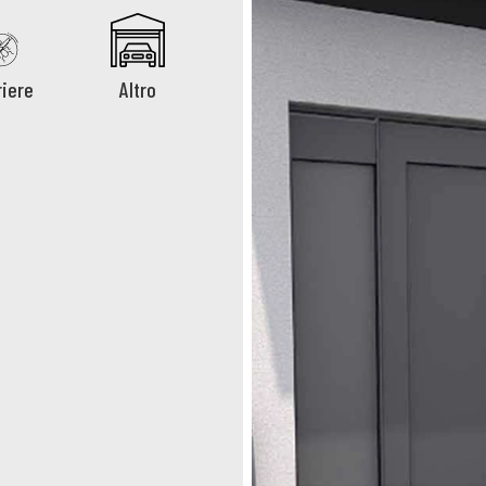
iere
Altro