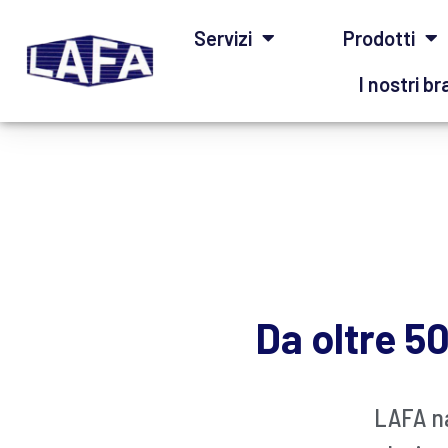
Home
Servizi
Prodotti
039.2021997
351 9901359
info@lafamonza.it
I nostri b
Viale Libertà, 100 - 20900 Monza MB
Da oltre 5
LAFA na