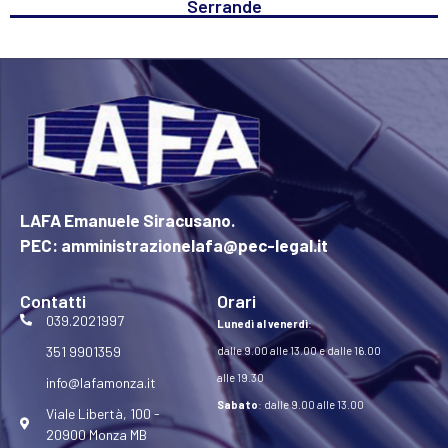
Serrande
LAFA Emanuele Siracusano.
PEC: amministrazionelafa@pec-legal.it
Contatti
Orari
039.2021997
Lunedì al venerdì
:
351 9901359
dalle 9.00 alle 13.00 e dalle 16.00
alle 19.30
info@lafamonza.it
Sabato
: dalle 9.00 alle 13.00
Viale Libertà, 100 -
20900 Monza MB