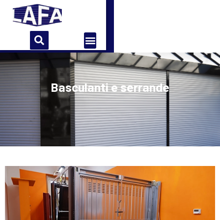
Home
Azienda
Storia
Contatti
Basculanti e serrande