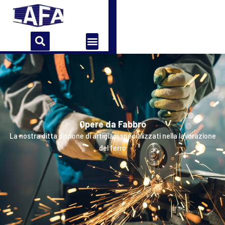
Home
Azienda
Storia
Contatti
Opere da Fabbro
La nostra ditta dispone di artigiani specializzati nella lavorazione
del ferro