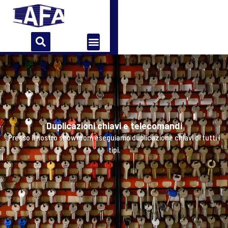
Home
Azienda
Storia
Contatti
Duplicazioni chiavi e telecomandi
Presso il nostro showroom eseguiamo duplicazione chiavi di tutti i
tipi.