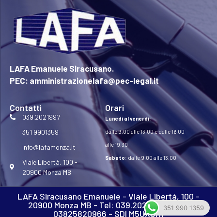
LAFA Emanuele Siracusano.
PEC: amministrazionelafa@pec-legal.it
Contatti
Orari
039.2021997
Lunedì al venerdì
:
351 9901359
dalle 9.00 alle 13.00 e dalle 16.00
alle 19.30
info@lafamonza.it
Sabato
: dalle 9.00 alle 13.00
Viale Libertà, 100 -
20900 Monza MB
LAFA Siracusano Emanuele - Viale Libertà, 100 -
20900 Monza MB - Tel: 039.2021997 - P.iva
351 990 1359
03825820966 - SDI M5UXCR1