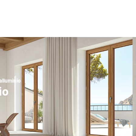
alluminio
io