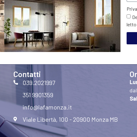
Priv
De
lett
Contatti
Or
Lu
039.2021997
dal
351 9901359
Sa
info@lafamonza.it
Viale Libertà, 100 - 20900 Monza MB