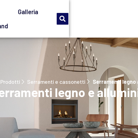
Azienda
Storia
Galleria
Contatti
rand
Prodotti
Serramenti e cassonetti
Serramenti legno 
erramenti legno e allumin