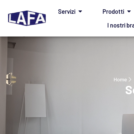
Home
Servizi
Prodotti
039.2021997
351 9901359
info@lafamonza.it
I nostri b
Viale Libertà, 100 - 20900 Monza MB
Home
S